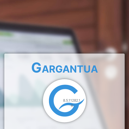
Gargantua
8.5.11282.1
6