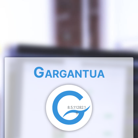
Gargantua
8.5.11282.1
6